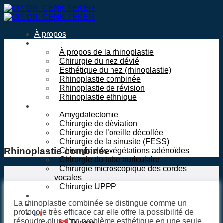
Passer
au
contenu
À propos
Rhinoplastie
À propos de la rhinoplastie
Chirurgie du nez dévié
Esthétique du nez (rhinoplastie)
Rhinoplastie combinée
Rhinoplastie de révision
Rhinoplastie ethnique
Chirurgies
Amygdalectomie
Chirurgie de déviation
Chirurgie de l’oreille décollée
Chirurgie de la sinusite (FESS)
Rhinoplastie combinée
Chirurgie des végétations adénoïdes
Chirurgie du tube auriculaire
Chirurgie microscopique des cordes
vocales
Chirurgie UPPP
Communication
La rhinoplastie combinée se distingue comme un
Blog
protocole très efficace car elle offre la possibilité de
Français
résoudre plus d’un problème esthétique en une seule
Türkçe