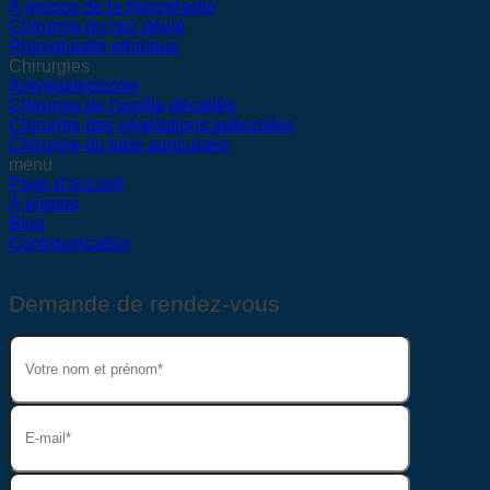
À propos de la rhinoplastie
Chirurgie du nez dévié
Rhinoplastie ethnique
Chirurgies
Amygdalectomie
Chirurgie de l'oreille décollée
Chirurgie des végétations adénoïdes
Chirurgie du tube auriculaire
menu
Page d'accueil
À propos
Blog
Communication
Demande de rendez-vous