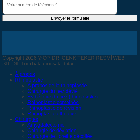
Copyright 2026 © OP. DR. CENK TEKER RESMİ WEB
SİTESİ. Tüm haklarını saklı tutar.
À propos
Rhinoplastie
À propos de la rhinoplastie
Chirurgie du nez dévié
Esthétique du nez (rhinoplastie)
Rhinoplastie combinée
Rhinoplastie de révision
Rhinoplastie ethnique
Chirurgies
Amygdalectomie
Chirurgie de déviation
Chirurgie de l’oreille décollée