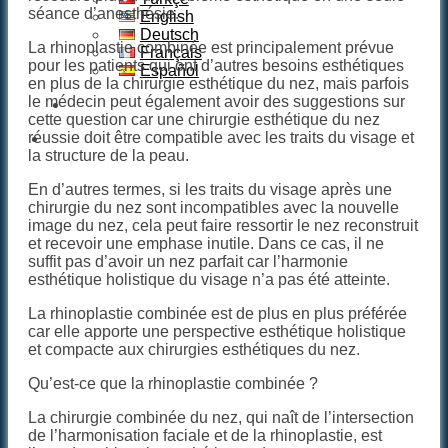
séance d’anesthésie.
English
Deutsch
La rhinoplastie combinée est principalement prévue
Français
pour les patients qui ont d’autres besoins esthétiques
Español
en plus de la chirurgie esthétique du nez, mais parfois
le médecin peut également avoir des suggestions sur
cette question car une chirurgie esthétique du nez
réussie doit être compatible avec les traits du visage et
la structure de la peau.
En d’autres termes, si les traits du visage après une
chirurgie du nez sont incompatibles avec la nouvelle
image du nez, cela peut faire ressortir le nez reconstruit
et recevoir une emphase inutile. Dans ce cas, il ne
suffit pas d’avoir un nez parfait car l’harmonie
esthétique holistique du visage n’a pas été atteinte.
La rhinoplastie combinée est de plus en plus préférée
car elle apporte une perspective esthétique holistique
et compacte aux chirurgies esthétiques du nez.
Qu’est-ce que la rhinoplastie combinée ?
La chirurgie combinée du nez, qui naît de l’intersection
de l’harmonisation faciale et de la rhinoplastie, est